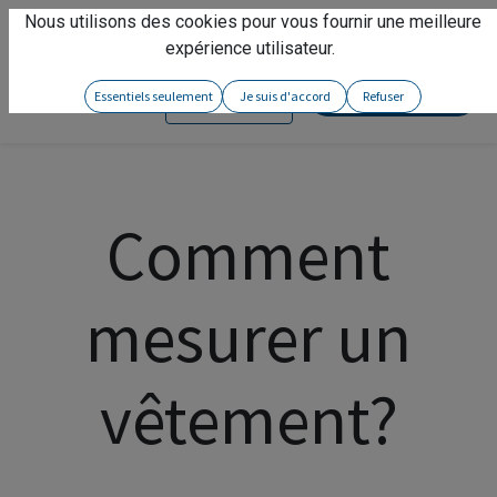
Nous utilisons des cookies pour vous fournir une meilleure
Vivez l'expérience
Arseno
!
expérience utilisateur.
Contactez-nous
Essentiels seulement
Je suis d'accord
Refuser
Se connecter
Comment
mesurer un
vêtement?