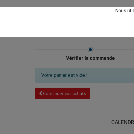
Vivez l'expérience
Ars
Nous util
0
Accueil
Magasin
Vérifier la commande
Votre panier est vide !
Continuer vos achats
CALENDR