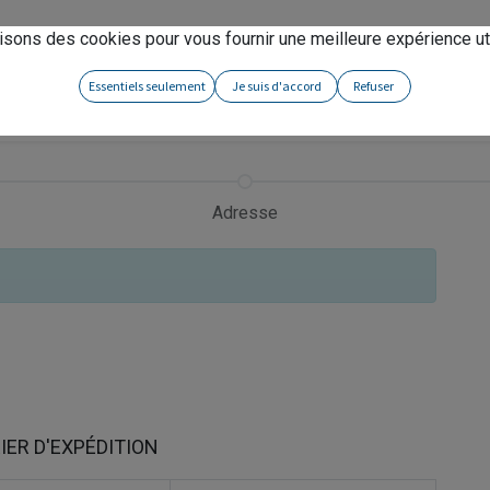
eno
!
isons des cookies pour vous fournir une meilleure expérience uti
Essentiels seulement
Je suis d'accord
Refuser
Adresse
IER D'EXPÉDITION