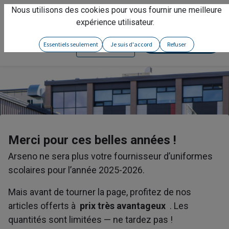
Nous utilisons des cookies pour vous fournir une meilleure
Vivez l'expérience
Arseno
!
expérience utilisateur.
Contactez-nous
Essentiels seulement
Je suis d'accord
Refuser
Se connecter
Merci pour ces belles années !
Arseno ne sera plus votre fournisseur d’uniformes
scolaires pour l’année 2025-2026.
Mais avant de tourner la page, profitez de nos
articles offerts à
prix très avantageux
. Les
quantités sont limitées — ne tardez pas !