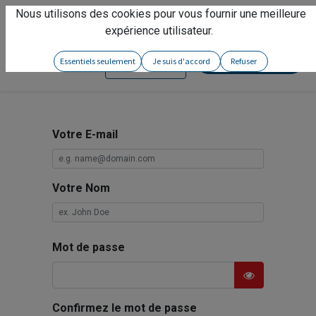
Nous utilisons des cookies pour vous fournir une meilleure
Vivez l'expérience
Arseno
!
expérience utilisateur.
Contactez-nous
Essentiels seulement
Je suis d'accord
Refuser
Se connecter
Votre E-mail
Votre Nom
Mot de passe
Confirmez le mot de passe